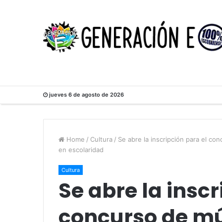
jueves 6 de agosto de 2026
Home
/
Cultura
/
Se abre la inscripción para el co
en escolaridad
Cultura
Se abre la inscr
concurso de m