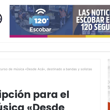
ncurso de música «Desde Acá», destinado a bandas y solistas
ipción para el
úsica «Desde