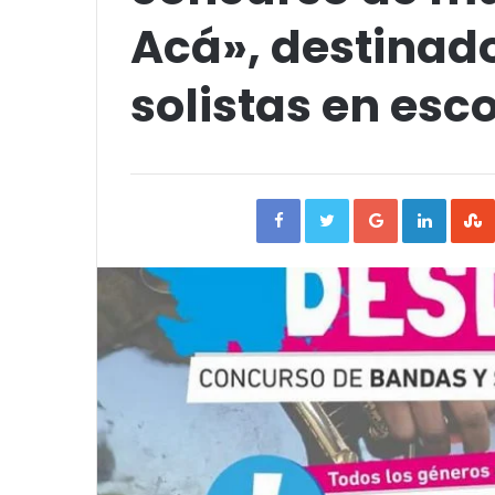
Acá», destinad
solistas en esc
Facebook
Twitter
Google+
Linked