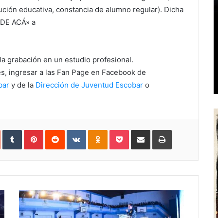
tución educativa, constancia de alumno regular). Dicha
SDE ACÁ» a
la grabación en un estudio profesional.
es, ingresar a las Fan Page en Facebook de
bar
y de la
Dirección de Juventud Escobar
o
In
StumbleUpon
Tumblr
Pinterest
Reddit
VKontakte
Odnoklassniki
Pocket
Share
Print
via
Email