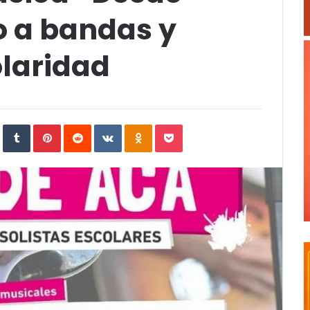
o a bandas y
olaridad
In
StumbleUpon
Tumblr
Pinterest
Reddit
VKontakte
Odnoklassniki
Pocket