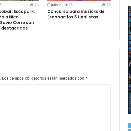
6
28
julio 21, 2026
26
cobar: Escopark,
Concurso para musicxs de
da a Nico
Escobar: los 5 finalistas
 Savio Corre son
s destacados
.
Los campos obligatorios están marcados con
*