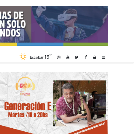
℃
16
Log
Sidebar
Escobar
In