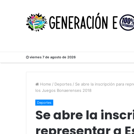
viernes 7 de agosto de 2026
Home
/
Deportes
/
Se abre la inscripción para rep
los Juegos Bonaerenses 2018
Deportes
Se abre la insc
representar a 