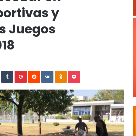
ortivas y
os Juegos
018
In
StumbleUpon
Tumblr
Pinterest
Reddit
VKontakte
Odnoklassniki
Pocket