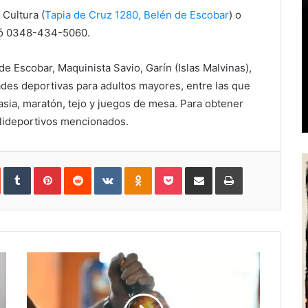
 Cultura (
Tapia de Cruz 1280, Belén de Escobar
) o
 ó 0348-434-5060.
de Escobar, Maquinista Savio, Garín (Islas Malvinas),
ades deportivas para adultos mayores, entre las que
asia, maratón, tejo y juegos de mesa. Para obtener
olideportivos mencionados.
In
StumbleUpon
Tumblr
Pinterest
Reddit
VKontakte
Odnoklassniki
Pocket
Share
Print
via
Email