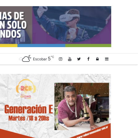
℃
5
Log
Sidebar
Escobar
In