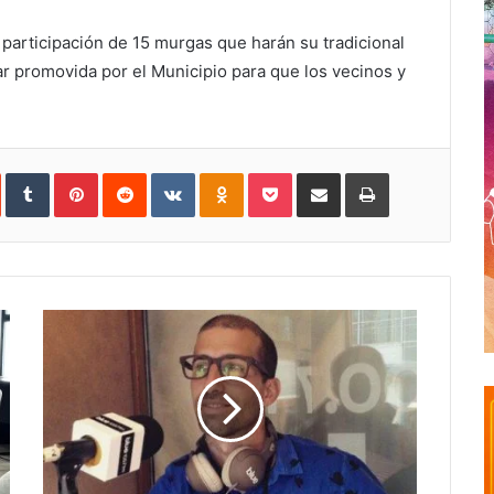
 participación de 15 murgas que harán su tradicional
ar promovida por el Municipio para que los vecinos y
In
StumbleUpon
Tumblr
Pinterest
Reddit
VKontakte
Odnoklassniki
Pocket
Share
Print
via
Email