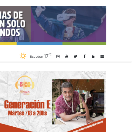
℃
17
Log
Sidebar
Escobar
In