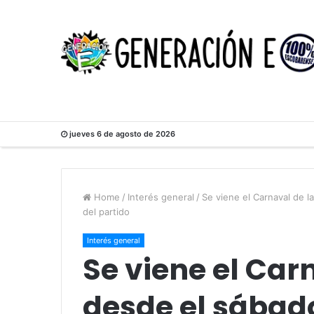
jueves 6 de agosto de 2026
Home
/
Interés general
/
Se viene el Carnaval de l
del partido
Interés general
Se viene el Carn
desde el sábado