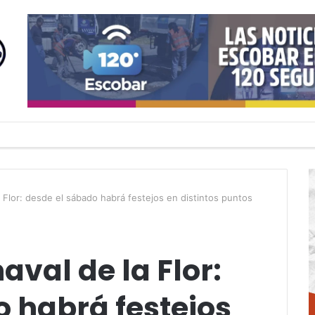
a Flor: desde el sábado habrá festejos en distintos puntos
aval de la Flor:
 habrá festejos