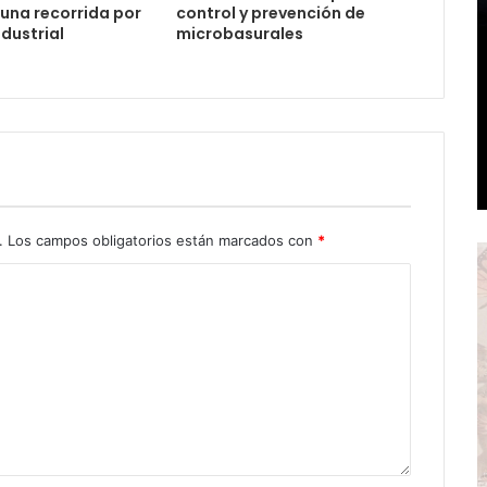
 una recorrida por
control y prevención de
ndustrial
microbasurales
.
Los campos obligatorios están marcados con
*