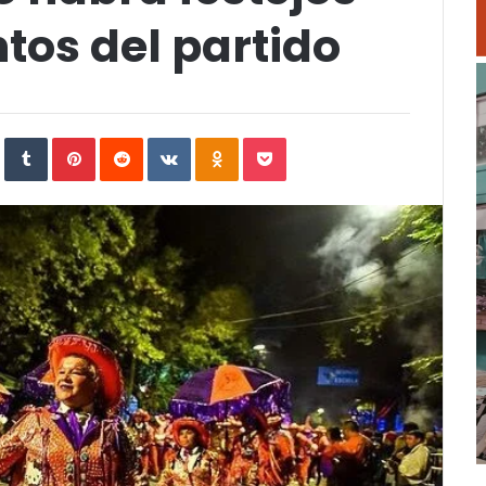
ntos del partido
In
StumbleUpon
Tumblr
Pinterest
Reddit
VKontakte
Odnoklassniki
Pocket