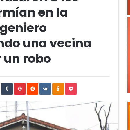
rmían en la
ngeniero
ndo una vecina
 un robo
In
StumbleUpon
Tumblr
Pinterest
Reddit
VKontakte
Odnoklassniki
Pocket