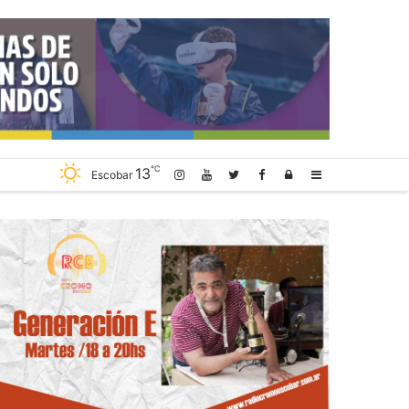
℃
13
Log
Sidebar
Escobar
In