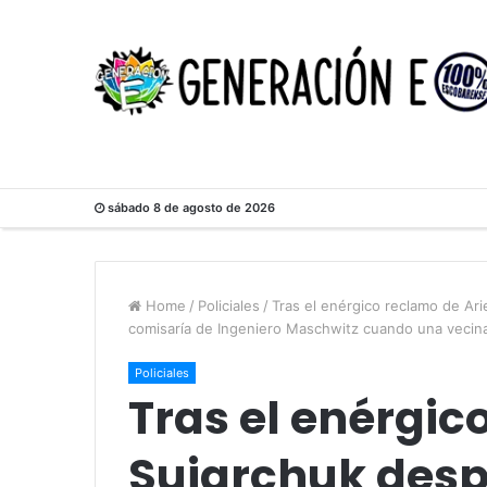
sábado 8 de agosto de 2026
Home
/
Policiales
/
Tras el enérgico reclamo de Ari
comisaría de Ingeniero Maschwitz cuando una vecina
Policiales
Tras el enérgic
Sujarchuk desp