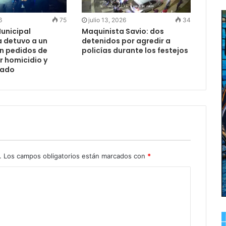
6
75
julio 13, 2026
34
Municipal
Maquinista Savio: dos
 detuvo a un
detenidos por agredir a
n pedidos de
policías durante los festejos
r homicidio y
vado
.
Los campos obligatorios están marcados con
*