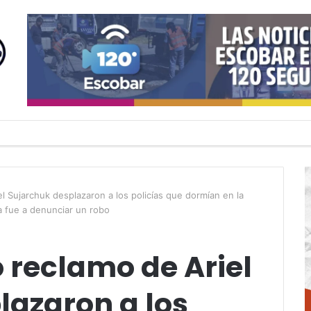
el Sujarchuk desplazaron a los policías que dormían en la
 fue a denunciar un robo
o reclamo de Ariel
lazaron a los