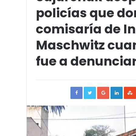
policías que do
comisaría de I
Maschwitz cua
fue a denunciar
Facebook
Twitter
Google+
Linked