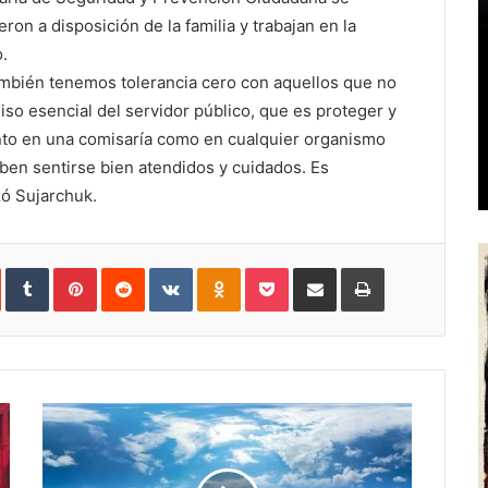
ron a disposición de la familia y trabajan en la
.
también tenemos tolerancia cero con aquellos que no
iso esencial del servidor público, que es proteger y
anto en una comisaría como en cualquier organismo
ben sentirse bien atendidos y cuidados. Es
zó Sujarchuk.
In
StumbleUpon
Tumblr
Pinterest
Reddit
VKontakte
Odnoklassniki
Pocket
Share
Print
via
Email