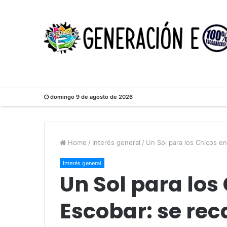
domingo 9 de agosto de 2026
Home
/
Interés general
/
Un Sol para los Chicos e
Interés general
Un Sol para los
Escobar: se re