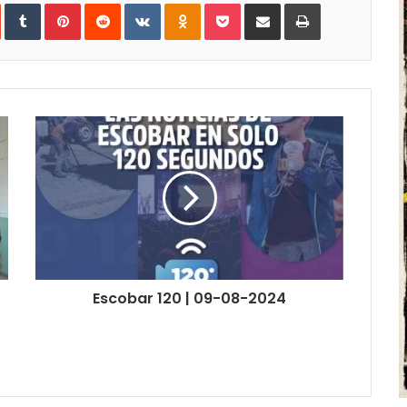
In
StumbleUpon
Tumblr
Pinterest
Reddit
VKontakte
Odnoklassniki
Pocket
Share
Print
via
Email
Escobar 120 | 09-08-2024