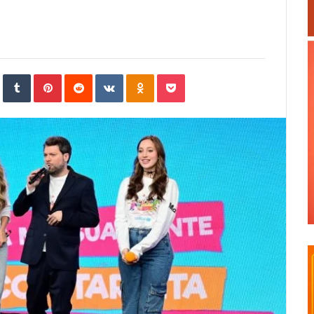
In
StumbleUpon
Tumblr
Pinterest
Reddit
VKontakte
Odnoklassniki
Pocket