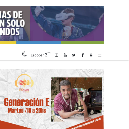
℃
3
Log
Sidebar
Escobar
In