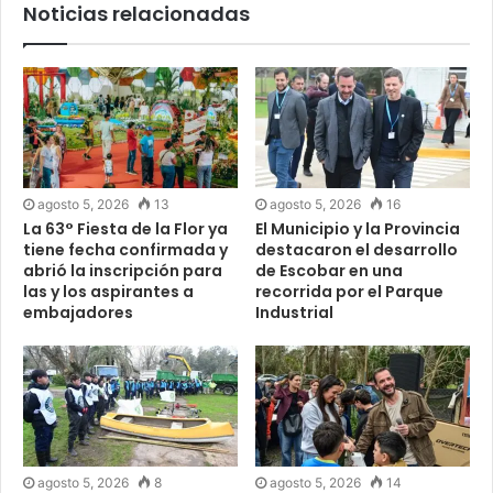
Noticias relacionadas
agosto 5, 2026
13
agosto 5, 2026
16
La 63° Fiesta de la Flor ya
El Municipio y la Provincia
tiene fecha confirmada y
destacaron el desarrollo
abrió la inscripción para
de Escobar en una
las y los aspirantes a
recorrida por el Parque
embajadores
Industrial
agosto 5, 2026
8
agosto 5, 2026
14