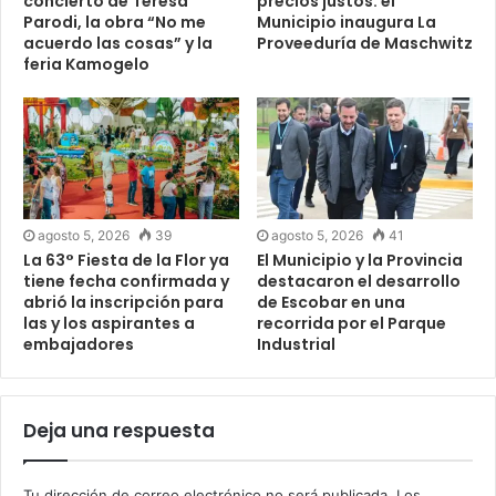
concierto de Teresa
precios justos: el
Parodi, la obra “No me
Municipio inaugura La
acuerdo las cosas” y la
Proveeduría de Maschwitz
feria Kamogelo
agosto 5, 2026
39
agosto 5, 2026
41
La 63° Fiesta de la Flor ya
El Municipio y la Provincia
tiene fecha confirmada y
destacaron el desarrollo
abrió la inscripción para
de Escobar en una
las y los aspirantes a
recorrida por el Parque
embajadores
Industrial
Deja una respuesta
Tu dirección de correo electrónico no será publicada.
Los