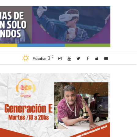
℃
3
Log
Sidebar
Escobar
In