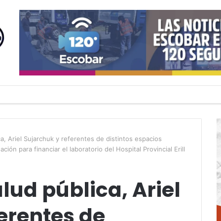
ca, Ariel Sujarchuk y referentes de distintos espacios
ción para financiar el laboratorio del Hospital Provincial Erill
lud pública, Ariel
erentes de