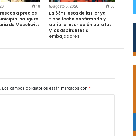
026
18
agosto 5, 2026
50
rescos a precios
La 63° Fiesta de la Flor ya
Municipio inaugura
tiene fecha confirmada y
uría de Maschwitz
abrió la inscripción para las
y los aspirantes a
embajadores
.
Los campos obligatorios están marcados con
*