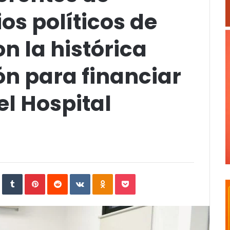
os políticos de
n la histórica
ón para financiar
el Hospital
In
StumbleUpon
Tumblr
Pinterest
Reddit
VKontakte
Odnoklassniki
Pocket