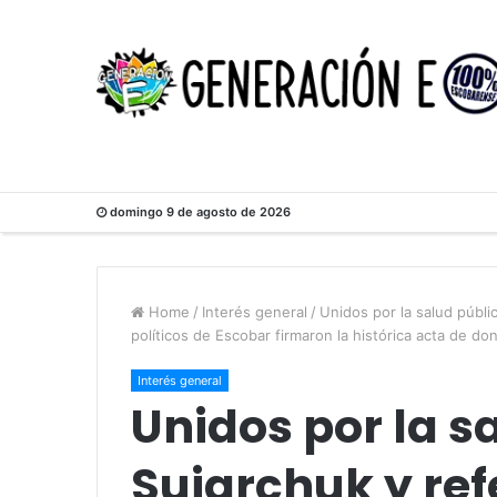
domingo 9 de agosto de 2026
Home
/
Interés general
/
Unidos por la salud públi
políticos de Escobar firmaron la histórica acta de dona
Interés general
Unidos por la sa
Sujarchuk y ref