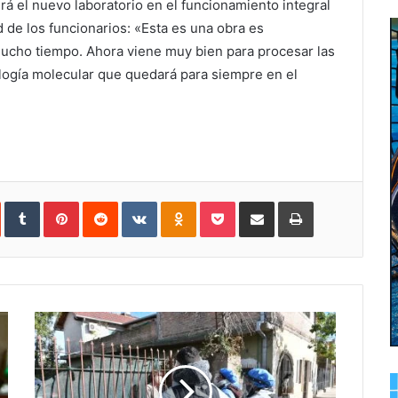
rá el nuevo laboratorio en el funcionamiento integral
ad de los funcionarios: «Esta es una obra es
cho tiempo. Ahora viene muy bien para procesar las
logía molecular que quedará para siempre en el
In
StumbleUpon
Tumblr
Pinterest
Reddit
VKontakte
Odnoklassniki
Pocket
Share
Print
via
Email